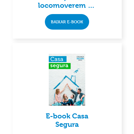
locomoverem de
forma autônoma
e segura
BAIXAR E-BOOK
E-book Casa
Segura