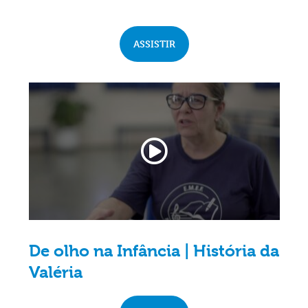
ASSISTIR
De olho na Infância | História da
Valéria